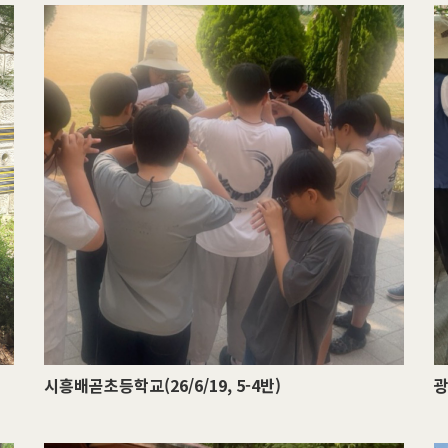
시흥배곧초등학교(26/6/19, 5-4반)
광