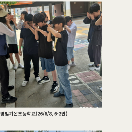
명빛가온초등학교(26/6/8, 6-2반)