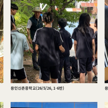
용인신촌중학교(26/5/26, 1-6반)
용