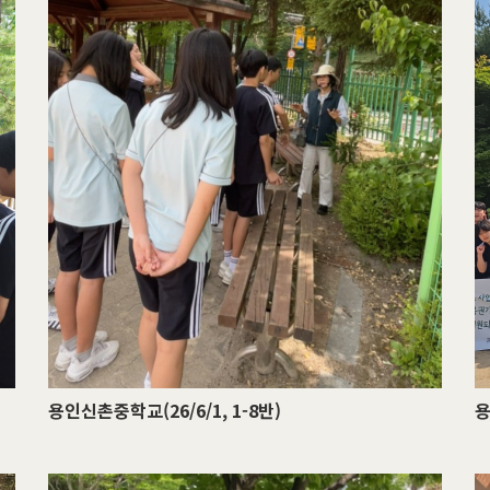
용인신촌중학교(26/6/1, 1-8반)
용