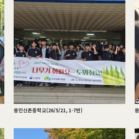
용인신촌중학교(26/5/21, 1-7반)
용