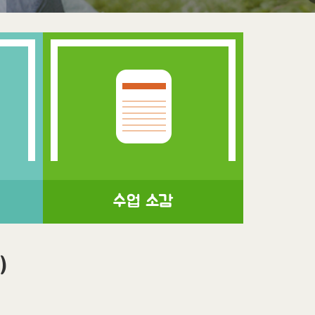
수업 소감
)