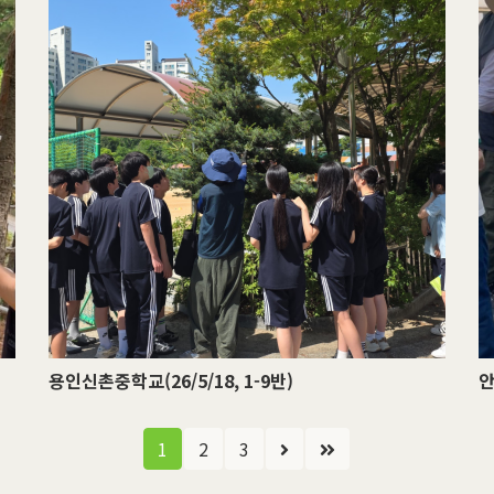
용인신촌중학교(26/5/18, 1-9반)
안
1
2
3