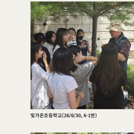
빛가온초등학교(26/6/30, 6-1반)