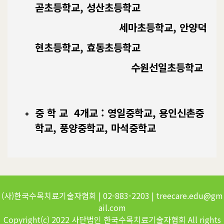
곧초등학교,
성산초등학교
세마초등학교,
안양덕
현초등학교,
효동초등학교
수원선일초등학교
중 학 교 4개교 :
영일중학교,
용인신촌중
학교,
풍양중학교,
마석중학교
(사)한국수목치료기술자협회 | 02-883-2203 | treecare.edu@gm
ail.com
Copyright(c) 2022 사단법인 한국수목치료기술자협회 All rights