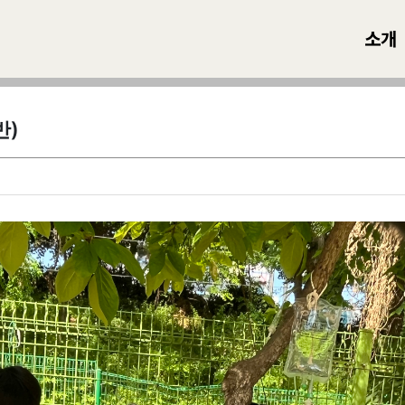
소개
반)