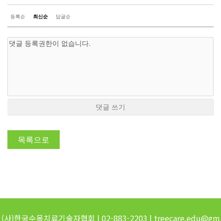
등록순
최신순
답글순
댓글 쓰기
목록으로
(사)한국수목치료기술자협회 | 02-883-2203 | treecare.edu@gm